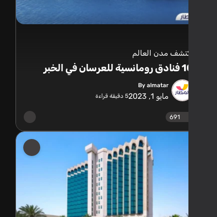
تشف مدن العالم
ية للعرسان في الخبر
By almatar
مايو 1, 2023
5
دقيقة قراءة
691