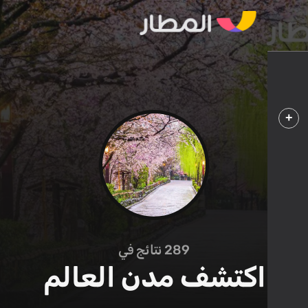
289
نتائج في
اكتشف مدن العالم