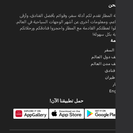
حن
 المطار تقدم لكم أدلة سفر، وقوائم بأفضل الفنادق، وأرقى
عم، ومعلومات أخرى عن أشهر الوجهات السياحية في العالم.
 لعطلتكم القادمة مع المطار واحجزوا فنادقكم ورحلاتكم
ة بكل سهولة!
مة
السفر
ف دول العالم
ف مدن العالم
فنادق
طيران
ر
Eng
حمل تطبيقنا الآن!