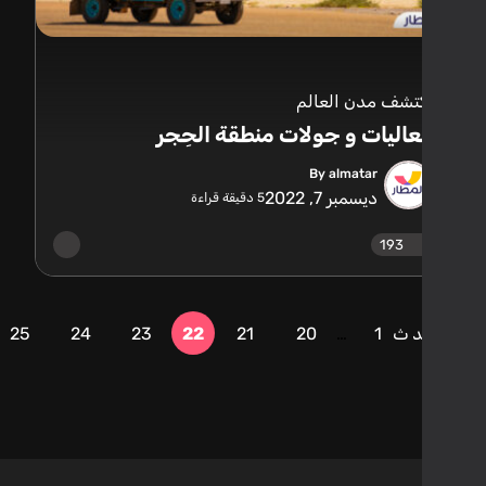
تشف مدن العالم
اليات و جولات منطقة الحِجر
By almatar
ديسمبر 7, 2022
5
دقيقة قراءة
193
دث
1
…
20
21
22
23
24
25
الأقدم