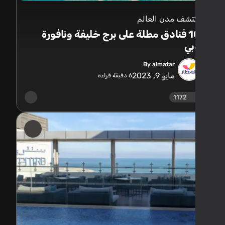
تشف مدن العالم
10 فنادق مطلة على برج خليفة ونافورة
بي
By almatar
مايو 9, 2023
6
دقيقة قراءة
1172