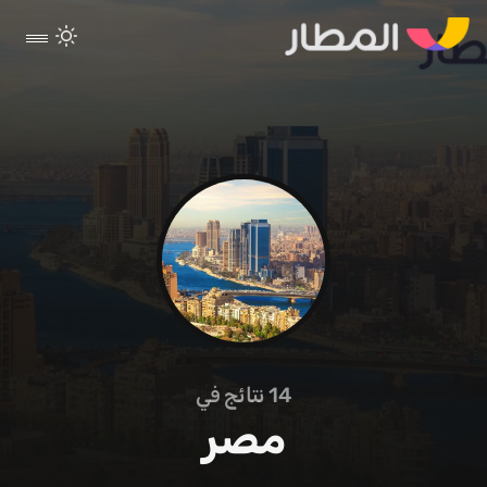
14
نتائج في
مصر