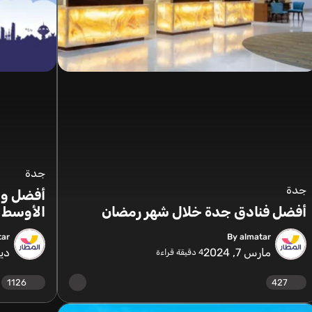
جدة
جدة
أفضل وج
أفضل فنادق جدة خلال شهر رمضان
الأوسط
tar
By almatar
مارس 7, 2024
ديسم
4
دقيقة قراءة
1126
427