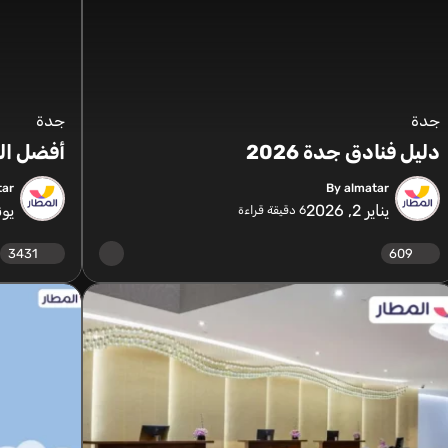
جدة
جدة
دليل فنادق جدة 2026
أفضل الم
tar
By almatar
يناير 2, 2026
يونيو 
6
دقيقة قراءة
3431
609