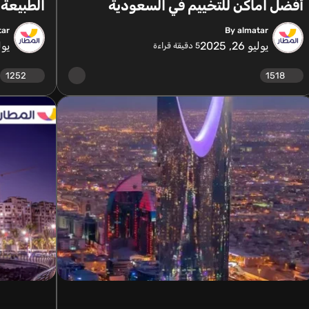
أفضل اماكن للتخييم في السعودية
الطبيعة 
tar
By almatar
يوليو 26, 2025
يوليو 
5
دقيقة قراءة
1252
1518