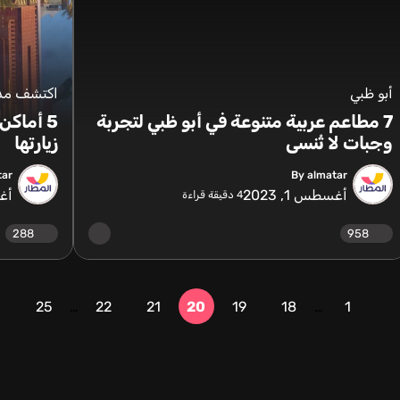
أبو ظبي
اكتشف مدن
7 مطاعم عربية متنوعة في أبو ظبي لتجربة
5 أماكن
وجبات لا تُنسى
زيارتها
tar
By almatar
أغسطس 1, 2023
أغس
4
دقيقة قراءة
288
958
25
…
22
21
20
19
18
…
1