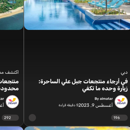
دبي
اكتشف مدن
في أرجاء منتجعات جبل علي الساحرة:
منتجعات 
زيارة وحده ما تكفي
محدودة 
tar
By almatar
أغسطس 9, 2023
أغس
5
دقيقة قراءة
292
196