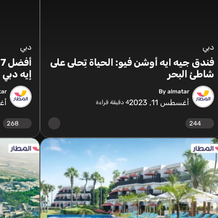
دبي
دبي
فندق جيه ايه أوشن فيو: الحياة تِحلى على
أ
شاطئ البحر
إيه دبي
tar
By almatar
أغسطس 11, 2023
أغسط
4
دقيقة قراءة
268
244