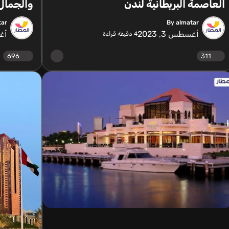
العاصمة البريطانية لندن
والجمال 
tar
By almatar
أغسطس 3, 2023
أغس
4
دقيقة قراءة
696
311