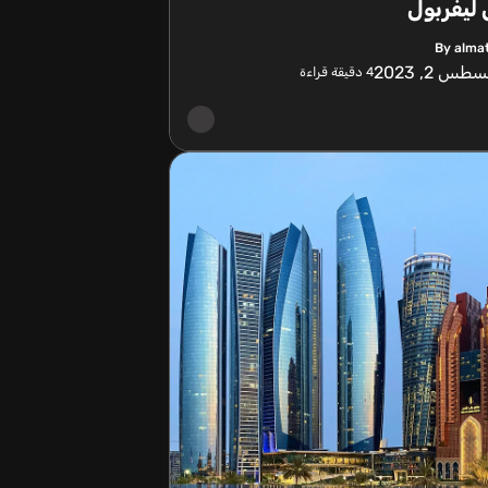
ليفربول
By alma
طس 2, 2023
4
دقيقة قراءة