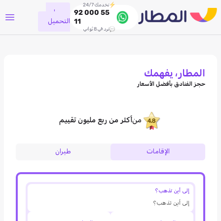
نخدمك 24/7
جاري
92 000 55
التحميل
11
نرد في 8 ثواني
المطار، يفهمك
حجز الفنادق بأفضل الأسعار
من
أكثر من ربع مليون تقييم
الإقامات
طيران
إلى أين تذهب؟