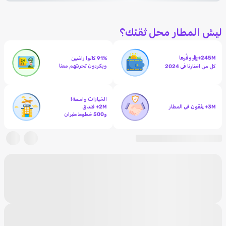
ليش المطار محل ثقتك؟
245M+
وفّرها
91% كانوا راضين
ويكررون تجربتهم معنا
كل من اختارنا في 2024
الخيارات واسعة!
3M+ يثقون في المطار
2M+ فندق
و500 خطوط طيران