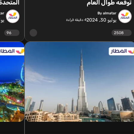
توقعه طوال العام
المتحدة
tar
By almatar
يوليو 30, 2024
يوليو 
4
دقيقة قراءة
96
2508