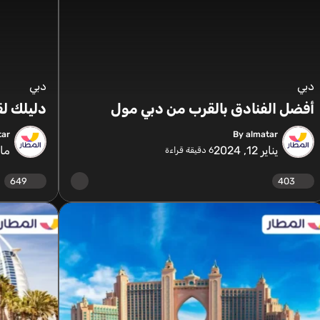
دبي
دبي
أفضل الفنادق بالقرب من دبي مول
دليلك ل
tar
By almatar
يناير 12, 2024
مارس 
6
دقيقة قراءة
649
403