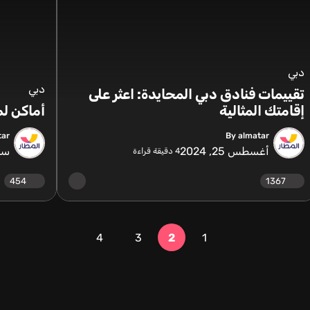
دبي
دبي
تقييمات فنادق دبي المحايدة: اعثر على
إقامتك المثالية
أماكن لم
tar
By almatar
أغسطس 25, 2024
سبتمب
4
دقيقة قراءة
454
1367
4
3
2
1