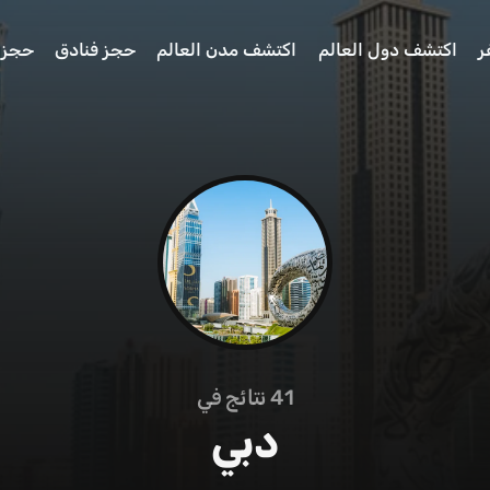
ر
اكتشف دول العالم
اكتشف مدن العالم
حجز فنادق
حجز 
41
نتائج في
دبي