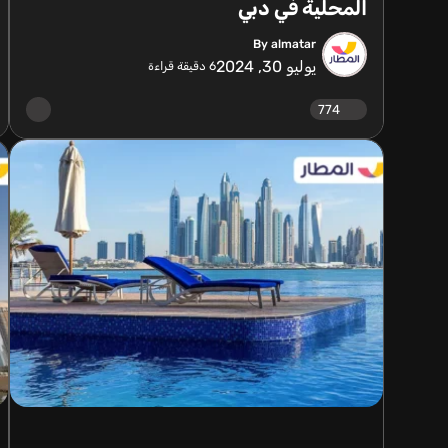
المحلية في دبي
By almatar
يوليو 30, 2024
6
دقيقة قراءة
774