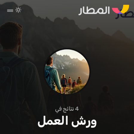
4
نتائج في
ورش العمل