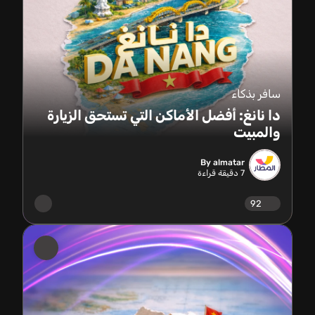
سافر بذكاء
دا نانغ: أفضل الأماكن التي تستحق الزيارة
والمبيت
By almatar
7
دقيقة قراءة
92