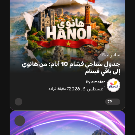
سافر بذكاء
جدول سياحي فيتنام 10 أيام: من هانوي
إلى باقي فيتنام
By almatar
أغسطس 3, 2026
7
دقيقة قراءة
79