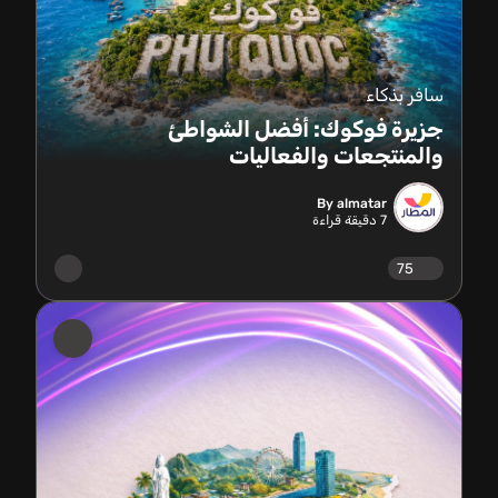
سافر بذكاء
جزيرة فوكوك: أفضل الشواطئ
والمنتجعات والفعاليات
By almatar
7
دقيقة قراءة
75