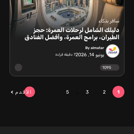
سافر بذكاء
دليلك الشامل لرحلات العمرة: حجز
الطيران، برامج العمرة، وأفضل الفنادق
By almatar
يونيو 14, 2026
7
دقيقة قراءة
1095
1
2
3
…
5
الأقدم