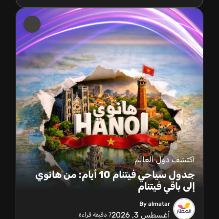
اكتشف دول العالم
جدول سياحي فيتنام 10 أيام: من هانوي
إلى باقي فيتنام
By almatar
أغسطس 3, 2026
7
دقيقة قراءة