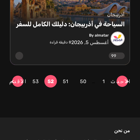
أذربيجان
السياحة في أذربيجان: دليلك الكامل للسفر
By almatar
أغسطس 5, 2026
8
دقيقة قراءة
99
الأحدث
1
…
50
51
52
53
الأقدم
من نحن