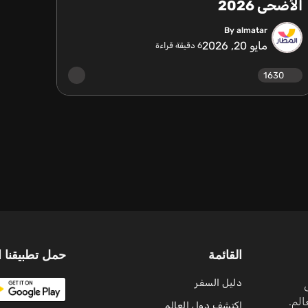
الأضحى 2026
By almatar
مايو 20, 2026
6
دقيقة قراءة
1630
القائمة
حمل تطبيقنا ا
دليل السفر
لم.
اكتشف دول العالم