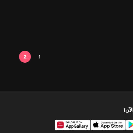
2
1
لآن!