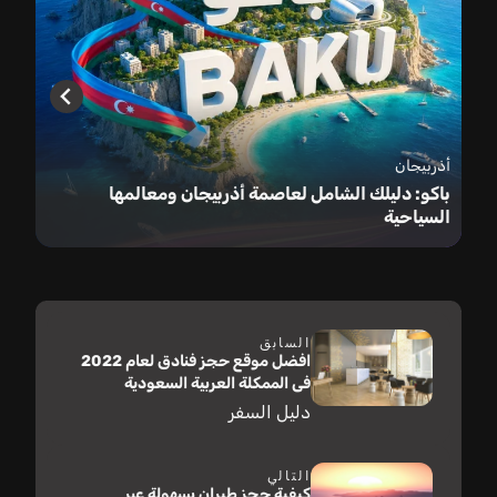
أذربيجان
باكو: دليلك الشامل لعاصمة أذربيجان ومعالمها
السياحية
السابق
افضل موقع حجز فنادق لعام 2022
فى الممكلة العربية السعودية
دليل السفر
التالي
كيفية حجز طيران بسهولة عبر