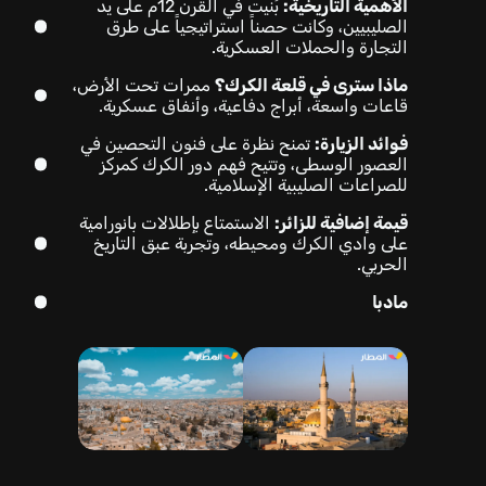
الأهمية التاريخية:
بُنيت في القرن 12م على يد
الصليبيين، وكانت حصناً استراتيجياً على طرق
التجارة والحملات العسكرية.
ماذا سترى في قلعة الكرك؟
ممرات تحت الأرض،
قاعات واسعة، أبراج دفاعية، وأنفاق عسكرية.
فوائد الزيارة:
تمنح نظرة على فنون التحصين في
العصور الوسطى، وتتيح فهم دور الكرك كمركز
للصراعات الصليبية الإسلامية.
قيمة إضافية للزائر:
الاستمتاع بإطلالات بانورامية
على وادي الكرك ومحيطه، وتجربة عبق التاريخ
الحربي.
مادبا