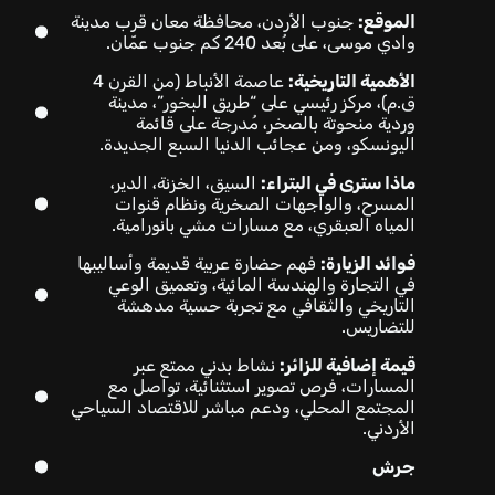
الموقع:
جنوب الأردن، محافظة معان قرب مدينة
وادي موسى، على بُعد 240 كم جنوب عمّان.
الأهمية التاريخية:
عاصمة الأنباط (من القرن 4
ق.م)، مركز رئيسي على “طريق البخور”، مدينة
وردية منحوتة بالصخر، مُدرجة على قائمة
اليونسكو، ومن عجائب الدنيا السبع الجديدة.
ماذا سترى في البتراء:
السيق، الخزنة، الدير،
المسرح، والواجهات الصخرية ونظام قنوات
المياه العبقري، مع مسارات مشي بانورامية.
فوائد الزيارة:
فهم حضارة عربية قديمة وأساليبها
في التجارة والهندسة المائية، وتعميق الوعي
التاريخي والثقافي مع تجربة حسية مدهشة
للتضاريس.
قيمة إضافية للزائر:
نشاط بدني ممتع عبر
المسارات، فرص تصوير استثنائية، تواصل مع
المجتمع المحلي، ودعم مباشر للاقتصاد السياحي
الأردني.
جرش