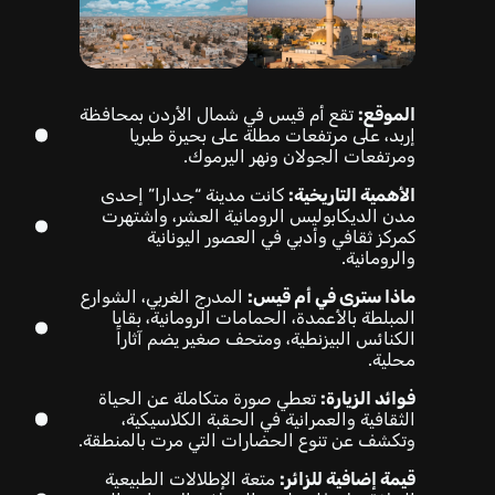
الموقع:
تقع أم قيس في شمال الأردن بمحافظة
إربد، على مرتفعات مطلة على بحيرة طبريا
ومرتفعات الجولان ونهر اليرموك.
الأهمية التاريخية:
كانت مدينة “جدارا” إحدى
مدن الديكابوليس الرومانية العشر، واشتهرت
كمركز ثقافي وأدبي في العصور اليونانية
والرومانية.
ماذا سترى في أم قيس:
المدرج الغربي، الشوارع
المبلطة بالأعمدة، الحمامات الرومانية، بقايا
الكنائس البيزنطية، ومتحف صغير يضم آثاراً
محلية.
فوائد الزيارة:
تعطي صورة متكاملة عن الحياة
الثقافية والعمرانية في الحقبة الكلاسيكية،
وتكشف عن تنوع الحضارات التي مرت بالمنطقة.
قيمة إضافية للزائر:
متعة الإطلالات الطبيعية