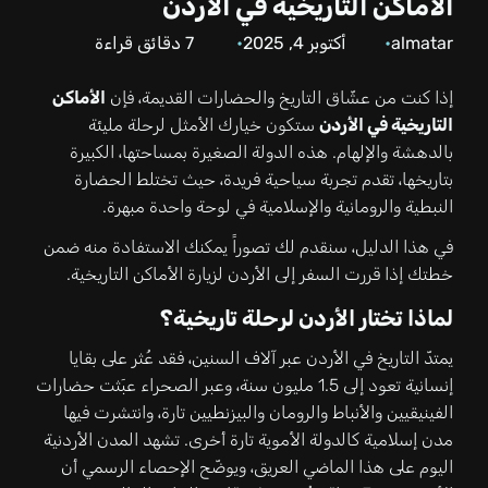
الأماكن التاريخية في الأردن
almatar
أكتوبر 4, 2025
7
دقائق قراءة
إذا كنت من عشّاق التاريخ والحضارات القديمة، فإن
الأماكن
التاريخية في الأردن
ستكون خيارك الأمثل لرحلة مليئة
بالدهشة والإلهام. هذه الدولة الصغيرة بمساحتها، الكبيرة
بتاريخها، تقدم تجربة سياحية فريدة، حيث تختلط الحضارة
النبطية والرومانية والإسلامية في لوحة واحدة مبهرة.
في هذا الدليل، سنقدم لك تصوراً يمكنك الاستفادة منه ضمن
خطتك إذا قررت السفر إلى الأردن لزيارة الأماكن التاريخية.
لماذا تختار الأردن لرحلة تاريخية؟
يمتدّ التاريخ في الأردن عبر آلاف السنين، فقد عُثر على بقايا
إنسانية تعود إلى 1.5 مليون سنة، وعبر الصحراء عبَثت حضارات
الفينيقيين والأنباط والرومان والبيزنطيين تارة، وانتشرت فيها
مدن إسلامية كالدولة الأموية تارة أخرى. تشهد المدن الأردنية
اليوم على هذا الماضي العريق، ويوضّح الإحصاء الرسمي أن