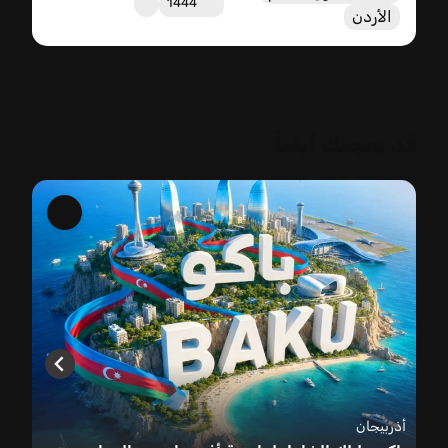
1444
الأردن
قد يعجبك أيضاً
أذربيجان