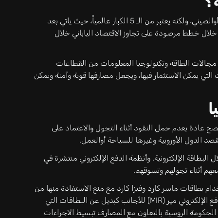
؟
رغم أن الاقتصاد الروسي ليس بحجم الاقتصاد الأميركي أوالصيني، ولكنه يعتبر من الـ 5 الكبار عالمياً، حيث ياتي بعد
 خلال خطط مرصودة على تجاوز الاقتصاد الياباني خلال
د مجالات الطاقة وتكنولوجيا المعلومات من القطاعات
لتي يمكن الاستثمار فيها، ويجعل مصارفها قوية وآمنة ويمكن
ا
صح عادة بعدم حمل النقود أثناء التجول والاعتماد على
صد الدول الأوروبية وغيرها للسياحة أوالعمل.
البطاقة الإلكترونية. وأنظمة الدفع الإلكتروني منتشرة في
معهم أثناء تجولهم وتسوقهم.
م بطاقات ماسر كارد وفيزا كارد مع منع الاستفادة منها من
خلال المصارف الروسية. مما استدعى إطلاق بطاقات الدفع الإلكتروني مير (MIR) للأجانب كبديل عن البطاقات التي
لحكومة الروسية بالتعاون مع المصارف تبسيط الاجراءات