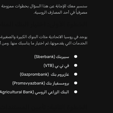
سنسير معك للإجابة عن هذا السؤال بخطوات ممزوجة با
مصرفياً في أحد المصارف الروسية.
الخطوة الأولى: اختيار البنك المن
الخدمات التي يقدمونها، ثم اختيار ما يناسبك منها. ومن أ
سبيربنك (Sberbank)
في تي بي (VTB)
غازبروم بنك (Gazprombank)
برومسفياز بنك (Promsvyazbank)
البنك الزراعي الروسي (Russian Agricultural Bank)
الخطوة الثانية: تأمين المستندات