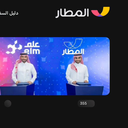
دليل السف
355