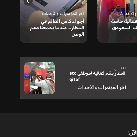
أخبا
 والأحداث
آخر المؤتمرات والأحداث
فعالية خاصة
أجواء كأس العالم في
جهة.
نك السعودي
المطار… عندما يجمعنا دعم
جاه
الوطن
السعو
التالي
المطار ينظّم فعالية لموظفي stc
qitaf
آخر المؤتمرات والأحداث
لآن!