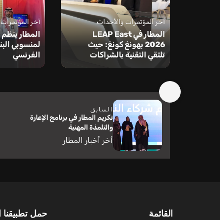
آخر المؤتمرات والأحداث
آخر المؤتمرات
المطار في LEAP East
المطار ينظم 
2026 بهونغ كونغ: حيث
لمنسوبي الب
تلتقي التقنية بالشراكات
الفرنسي
السابق
تكريم المطار في برنامج الإعارة
والتلمذة المهنية
أخر أخبار المطار
القائمة
حمل تطبيقنا ا