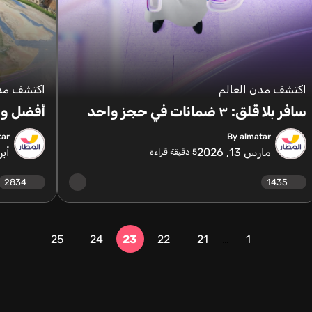
اكتشف مدن العالم
اكتشف مدن
سافر بلا قلق: ٣ ضمانات في حجز واحد
أفضل وج
tar
By almatar
مارس 13, 2026
أبريل 
5
دقيقة قراءة
2834
1435
25
24
23
22
21
…
1