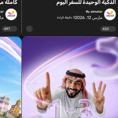
الذكية الوحيدة للسفر اليوم
كاملة مه
tar
By almatar
مارس 12, 2026
مارس 
3
دقيقة قراءة
497
420