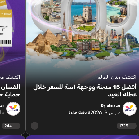
اكتشف مدن العالم
اكتشف مدن
أفضل 15 مدينة ووجهة آمنة للسفر خلال
الضمان ا
عطلة العيد
حماية ح
tar
By almatar
مارس 9, 2026
مارس 
8
دقيقة قراءة
244
1725