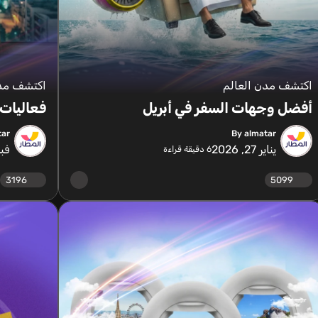
اكتشف مدن العالم
اكتشف مدن
أفضل وجهات السفر في أبريل
فعاليات 
tar
By almatar
يناير 27, 2026
فبراير
6
دقيقة قراءة
3196
5099