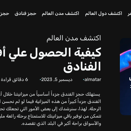
ر
اكتشف دول العالم
اكتشف مدن العالم
حجز فنادق
حجز 
اكتشف مدن العالم
كيفية الحصول علي أ
الفنادق
almatar
ديسمبر 5, 2023
6
دقائق قراءة
يستهلك حجز الفندق جزءاً أساسياً من ميزانيتنا خلال أ
الفندق جزءاً كبيراً من هذه الميزانية فيما لو لم نحسن 
الرحلة. لهذا، سنرشدك إلى بعض الأمور التي تجعلك تح
تتمكن من توفير باقي ميزانيتك للاستمتاع برحلة رائعة ملي
والأسواق براحة أكبر في البلد الذي تقصده.