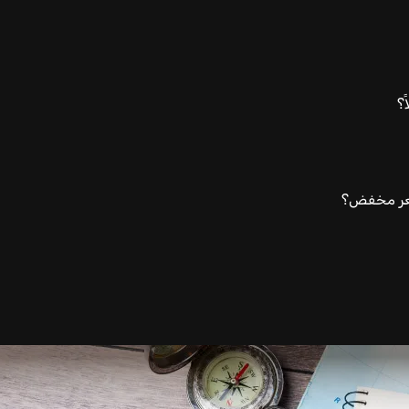
؟
سعر مخفض؟