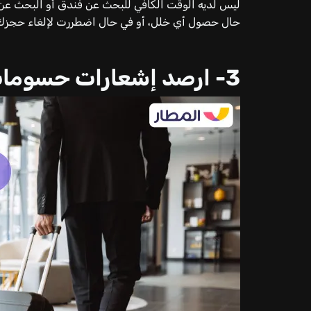
ليس لديه الوقت الكافي للبحث عن فندق أو البحث ع
حال حصول أي خلل، أو في حال اضطررت لإلغاء حجزك أ
3- ارصد إشعارات حسومات الفنادق