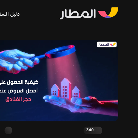
دليل السف
340