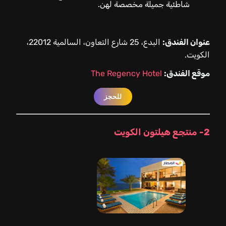
شاطئية جميلة مخصصة لهن.
عنوان الفندق:
البدع، 25 شارع التعاون، السالمية 22012،
الكويت.
موقع الفندق:
The Regency Hotel
للحجز
2- منتجع هيلتون الكويت