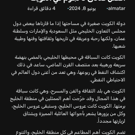
almatar
يونيو 8, 2024
4
دقائق قراءة
دولة الكويت صغيرة في مساحتها إذا ما قارناها ببعض دول
مجلس التعاون الخليجي مثل السعودية والإمارات وسلطنة
عمان، ولكنها رحبة وعريقة في تاريخها وثقافتها وفنها وطيبة
شعبها.
الكويت كانت السباقة في محيطها الخليجي بالمضي بنهضة
سريعة ورهيبة بعد منتصف القرن الماضي، ساعد في ذلك
اكتشاف النفط في ربوعها، وهي تعد من أغنى دول العالم في
الاحتياطي النفطي.
الكويت هي بلد الثقافة والفن والمسرح، وهي كانت سباقة
في هذا المجال وقد خرّجت أهم الممثلين في منطقة الخليج
برمتها.
الكويت كانت عروس الخليج، وستبقى عروس الخليج،
وكل من يزورها يشعر بأجوائها العائلية المميزة ويشتاق
لزيارتها مجدداً.
تضم الكويت أهم المطاعم في كل منطقة الخليج، والتنوع