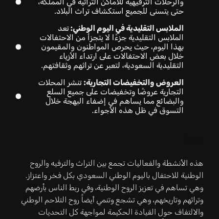
والرحلات الترفيهية للأماكن التراثية في المملكة،
حتى يتسنى للجميع استكشاف تراث البلاد.
الملابس التقليدية في اليوم الوطني:
تعد
الملابس التقليدية جزءًا لا يتجزأ من الاحتفالات
بهذا اليوم، حيث يحرص المواطنون والمقيمون
خلال بعض الاحتفالات على ارتداء الأزياء
التقليدية السعودية، لتعبر عن تراثهم وثقافتهم.
العروض والتخفيضات التجارية:
تنشر المحلات
التجارية عروضًا وتخفيضات على جميع السلع
والبضائع مما يساهم في إضفاء البهجة خلال
التسوق في ظل هذه الأجواء.
ختاماً
هذه الأنشطة والفعاليات تجمع بين التراث والترفيه والروح
الوطنية للاحتفال باليوم الوطني السعودي بكل فخر واعتزاز.
وهي تساهم في تعزيز الروح الوطنية، وفي ربط الناس بأرضهم
وتراثهم وتاريخهم، وهي تشجع وتنمي أيضاً روح التلاحم الوطني
والالتفاف حول القيادة الحكيمة لمواجهة كل التحديات