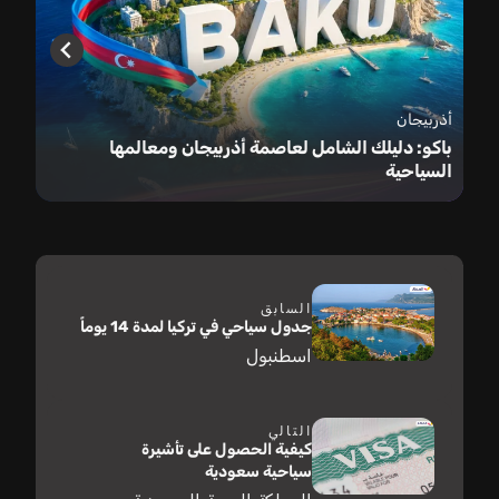
أذربيجان
باكو: دليلك الشامل لعاصمة أذربيجان ومعالمها
السياحية
السابق
جدول سياحي في تركيا لمدة 14 يوماً
اسطنبول
التالي
كيفية الحصول على تأشيرة
سياحية سعودية