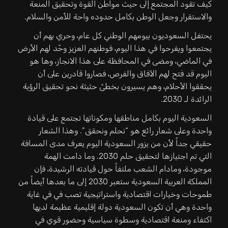
كيف تقود المجتمع إلى حيث مواطن القوة وتحقيق المنعة
والاستقرار وجعل الوطن بكامل حدوده واحة للأمن والسلام.
يحتفل السعوديون بيومهم الوطني كل عام، وحري بهم أن
يجتمعوا ويفرحوا في هذا اليوم، فوطنهم العزيز وحّد لهم الأرض
في الماضي، ومضى في المحافظة على هذا الانجاز، وها هو
اليوم قد فتح لهم الآفاق والفرص، فصاروا قادرين على أن
يحققوا الأحلام، وهم يسيرون بخطىً حثيثة نحو تحقيق الرؤية
الرائدة لـ 2030.
السعودية اليوم بكامل مناطقها ومكوناتها تجتمع على قيادة
واحدة وعلى شعار رائع هو “نحلم ونحقق”. وهذا الشعار
حقيقي جداً لأن من يزور السعودية اليوم يعرف مدى المسافة
التي تم اجتيازها لتحقيق حلم 2030. وما دامت الهمة
موجودة، ومادام الشعب ملتفاً حول قيادته الرشيدة، فإن
المملكة العربية السعودية ستعبر 2030 إلى ما بعدها أيضاً من
طموحات وخيارات اقتصادية واستراتيجية تصب في في غاية
واحدة وهي أن تكون السعودية دولة إقليمية عظيمة لديها
اكتفاء ومنعة اقتصادية وسطوة سياسية وحضور قوي في