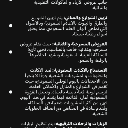
جانب عروض الأزياء والمأكولات التقليدية
والتراثية.
تزيين الشوارع والمباني:
يتم تزيين الشوارع
والطرق والبيوت بالأعلام السعودية وبالأضواء
التي تماهي ألوان العلم السعودي مما يخلق
أجواء وطنية جميلة.
العروض المسرحية والغنائية:
حيث تقام عروض
مسرحية وغنائية خاصة بالمناسبة، تحيي تاريخ
المملكة العربية السعودية وتشهد لحاضرها
بالرفعة والسمو.
الاستمتاع بالأكلات السعودية:
تُعد الأكلات
والحلويات والمشروبات الشعبية جزءًا لا يتجزأ
من الاحتفالات باليوم الوطني السعودي، حيث
تُقدم في الشوارع والمنازل والأماكن العامة،
لترسم لوحة فنية نابضة بالحياة. وتحتل القهوة
السعودية أعلى القائمة فيما يقدم في هذا اليوم،
فهي من أكثر المشروبات شعبية في المملكة،
وتُقدم عادةً في المقاهي مع أصناف الحلويات
الشعبية.
الزيارات والرحلات الترفيهية:
يتم تنظيم الزيارات