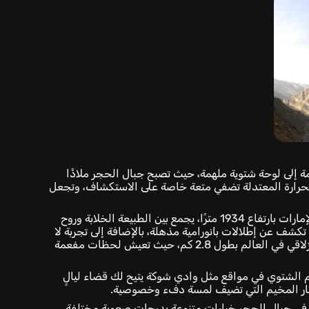
ة إلى لوحة شتوية ملهمة، حيث تصبح جبال الحجر ملاذًا
 الحرارة المعتدلة تضفي متعة خاصة على الاستكشاف، وتجعل
، أيقونة رأس الخيمة وأعلى قمة في الإمارات بارتفاع 1934 مترًا، يجمع بين الطبيعة الخلابة وروح
كشف عن إطلالات بانورامية مذهلة، بالإضافة إلى تجربة لا
مثيل لها على Jebel Jais Flight، أطول مسار انزلاقي في العالم بطول 2.8 كم، حيث تعيش لحظات مفعمة
يم الشتوي في مواقع مثل وادي شوكة يتيح لك قضاء ليالٍ
 نار المخيم التي تضيف لمسة دفء وخصوصية.
 في جبال الحجر خيارات متنوعة بدرجات صعوبة مختلفة،