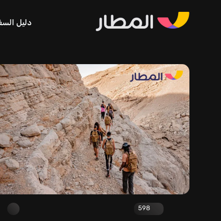
دليل السف
598