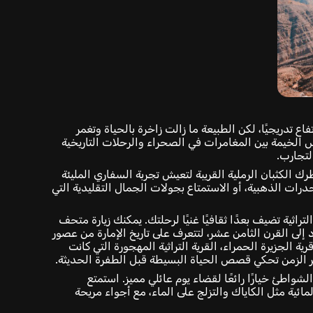
فاع تدريجيًا، لكن الطبيعة ما زالت زاخرة بالحياة وتغمر
الخيمة بين المغامرات في الصحراء والرحلات التاريخية
لتجارب.
رك الكثبان الرملية القريبة لتعيش تجربة السفاري المليئة
نحدرات الذهبية، أو الاستمتاع بجولات الجمال التقليدية التي
راثية تضيف بعدًا ثقافيًا غنيًا لرحلتك. يمكنك زيارة متحف
لى القرن الثامن عشر، لتتعرف على تاريخ الإمارة من عصور
 الجزيرة الحمراء، القرية التراثية المهجورة التي كانت
ر الزمن تحكي قصص الحياة البسيطة قبل الطفرة الحديثة.
لشواطئ خيارًا رائعًا لقضاء يوم عائلي مميز. استمتع
مائية مثل الكاياك والتزلج على الماء، مع أجواء مريحة