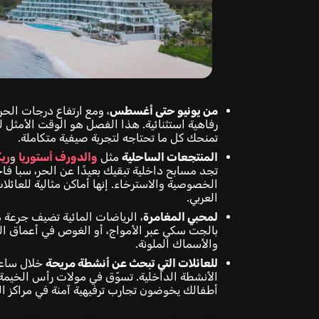
من يونيو حتى أغسطس
، ومع ارتفاع درجات الحر
رفاهية استثنائية. هذا الفصل هو الوقت الأمثل ل
تمنحك كل ما تحتاجه لتجربة صيفية متكاملة.
المنتجعات الساحلية
مثل
والدورف أستوريا
و
ري
تجد مسابح داخلية تبقيك بعيدًا عن الحر، سبا 
الخصوصية والاسترخاء. إنها أماكن مثالية للعائلا
العربي.
لمحبي المغامرة
، الرياضات المائية تضيف جرعة م
بالجت سكي عبر الأمواج، أو الغوص في أعماق ال
والأسماك الملونة.
للعائلات التي تبحث عن أنشطة مريحة
خلال ساعا
الأنشطة الداخلية. تسوّق في مولات رأس الخيمة
أطفالك يخوضون تجارب ترفيهية آمنة في مراكز ال