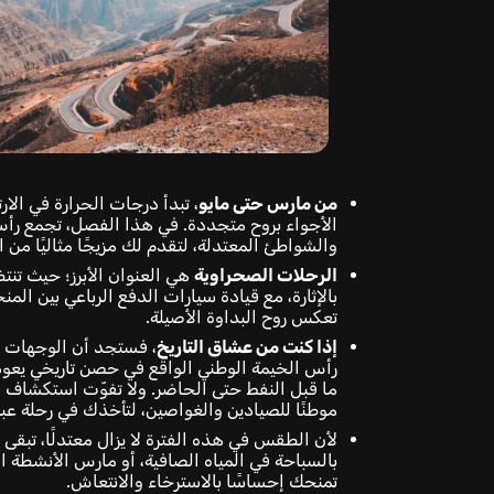
من مارس حتى مايو
، تبدأ درجات الحرارة في الارت
الأجواء بروح متجددة. في هذا الفصل، تجمع رأس 
والشواطئ المعتدلة، لتقدم لك مزيجًا مثاليًا من ا
الرحلات الصحراوية
هي العنوان الأبرز؛ حيث تنتظ
بالإثارة، مع قيادة سيارات الدفع الرباعي بين الم
تعكس روح البداوة الأصيلة.
إذا كنت من عشاق التاريخ
، فستجد أن الوجهات الت
رأس الخيمة الوطني الواقع في حصن تاريخي يعود إ
ما قبل النفط حتى الحاضر. ولا تفوّت استكشاف قرية
موطنًا للصيادين والغواصين، لتأخذك في رحلة عب
لأن الطقس في هذه الفترة لا يزال معتدلًا، تبقى ا
بالسباحة في المياه الصافية، أو مارس الأنشطة ال
تمنحك إحساسًا بالاسترخاء والانتعاش.