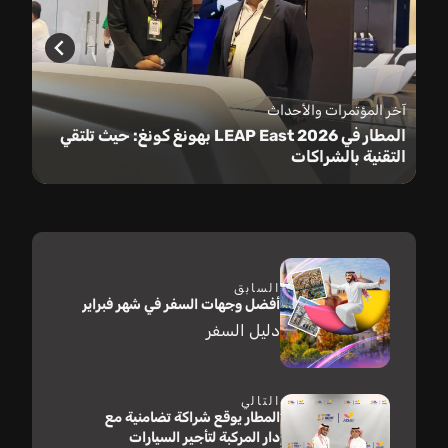
آخر المؤتمرات والأحداث
المطار في LEAP East 2026 بهونغ كونغ: حيث تلتقي
التقنية بالشراكات
السابق
أفضل وجهات السفر في شهر فبراير
دليل السفر
التالي
المطار يوقع شراكة تضامنية مع
دار المركبة لتأجير السيارات