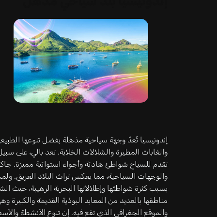
إندونيسيا بلد سياحي مذهل
إندونيسيا تُعدّ وجهة سياحية مذهلة بفضل تنوعها الطبي
والغابات المطيرة والشلالات الخلابة. تعد بالي، على سبي
تقدم للسياح شواطئ هادئة وأجواء استوائية مميزة. جاكرتا 
والوجهات السياحية، مما يعكس تراث البلاد العريق. ولمح
بسبب كثرة شواطئها وإطلالاتها البحرية الرهيبة، حيث الش
مناطقها بالعديد من المعابد البوذية القديمة والكبيرة
والموقع الجغرافي الذي تقع فيه. إن تنوع الأنشطة والأسع