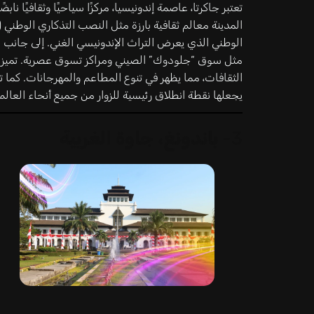
تعتبر جاكرتا، عاصمة إندونيسيا، مركزًا سياحيًا وثقافيًا نا
المدينة معالم ثقافية بارزة مثل النصب التذكاري الوطني
الوطني الذي يعرض التراث الإندونيسي الغني. إلى جانب ذل
مثل سوق “جلودوك” الصيني ومراكز تسوق عصرية. تميزها
الثقافات، مما يظهر في تنوع المطاعم والمهرجانات. كما ت
يجعلها نقطة انطلاق رئيسية للزوار من جميع أنحاء العالم.
3-
باندونغ، جاوة الغربية