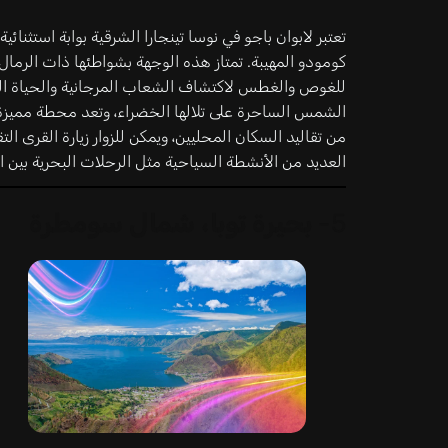
تعتبر لابوان باجو في نوسا تينجارا الشرقية بوابة استثنائ
كومودو المهيبة. تمتاز هذه الوجهة بشواطئها ذات الرمال ال
للغوص والغطس لاكتشاف الشعاب المرجانية والحياة البحر
الشمس الساحرة على تلالها الخضراء، وتعد محطة مميزة ل
من تقاليد السكان المحليين، ويمكن للزوار زيارة القرى التق
العديد من الأنشطة السياحية مثل الرحلات البحرية بين ال
5-
بحيرة توبا، شمال سومطرة