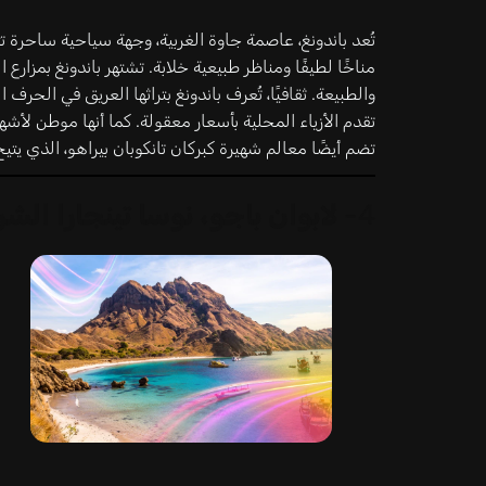
تُعد باندونغ، عاصمة جاوة الغربية، وجهة سياحية ساحرة 
مناخًا لطيفًا ومناظر طبيعية خلابة. تشتهر باندونغ بمزار
والطبيعة. ثقافيًا، تُعرف باندونغ بتراثها العريق في الحرف 
تقدم الأزياء المحلية بأسعار معقولة. كما أنها موطن لأشه
تضم أيضًا معالم شهيرة كبركان تانكوبان بيراهو، الذي يتي
4-
لابوان باجو، نوسا تينجارا الشر