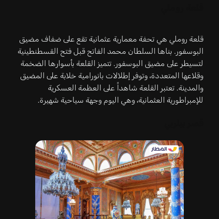
قلعة روملي
قلعة روملي هي تحفة معمارية عثمانية تقع على ضفاف مضيق
البوسفور. بناها السلطان محمد الفاتح قبل فتح القسطنطينية
لتسيطر على مضيق البوسفور. تتميز القلعة بأسوارها الضخمة
وقلاعها المتعددة، وتوفر إطلالات بانورامية خلابة على المضيق
والمدينة. تعتبر القلعة شاهداً على العظمة العسكرية
للإمبراطورية العثمانية، وهي اليوم وجهة سياحية شهيرة.
قصر بيلربي