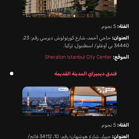
الفئة:
5 نجوم.
العنوان:
حاجي أحمد، شارع كورتولوش ديرسي رقم: 23،
34440 بي أوغلو/ اسطنبول، تركيا.
الموقع:
Sheraton Istanbul City Center
فندق ديميراي المدينة القديمة
الفئة:
5 نجوم.
العنوان:
حبيار، شارع هوشهانı رقم: 10، 34112 فاتح/