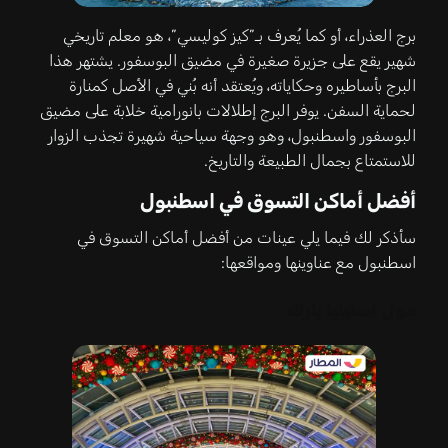
برج العذراء، أو كما يُعرف بـ”كيز كوليسي”، هو معلم تاريخي
شهير يقع على جزيرة صغيرة في مضيق البوسفور. يشتهر هذا
البرج بأساطيره وحكاياته، ويُعتقد أنه بُني في الأصل كمنارة
لحماية السفن. يوفر البرج إطلالات بانورامية خلابة على مضيق
البوسفور واسطنبول، وهو وجهة سياحية شهيرة تجذب الزوار
للاستمتاع بجمال الطبيعة والتاريخ.
أفضل أماكن التسوق في اسطنبول
سأذكر لك فيما يلي عينات من أفضل أماكن التسوق في
اسطنبول مع عناوينها ومواقعها:
مول استينيا بارك