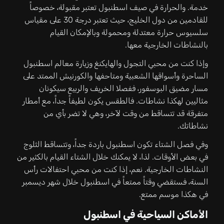
خدمة. والحرارة في صيف اسطنبول تعتبر مقبولة، خصوصاً
للقادمين من دول الخليج، حيث تعتبر درجة 30 على مقياس
سلسيوس حرارة معتدلة ومحمولة وبالإمكان القيام
بالنشاطات الخارجية معها.
وإذا كنت من محبي التجول والهايكنغ وزيارة معالم اسطنبول
الساحرة وأسواقها الشعبية ومتاحفها والكورنيش الممتد على
مسار مضيق البوسفور، ففصلا الخريف والربيع سيكونان
مثاليين لهكذا نشاطات. فالطقس يكون لطيفاً جداً، مع أمطار
متفرقة قد تتساقط من وقت لآخر، وهي لا تضر بأي من
نشاطاتك.
وفي فصل الشتاء تكون اسطنبول باردة جداً، وتتساقط الثلوج
في بعض الأوقات. لذا، لا يمكنك خلال الشتاء القيام بالكثير من
النشاطات الخارجية. نعم، إذا كنت من محبي احتفالات رأس
السنة، فستقضي وقتاً ممتعاً في اسطنبول خلال شهر ديسمبر
في هكذا موسم ممتع.
الأماكن السياحية في اسطنبول