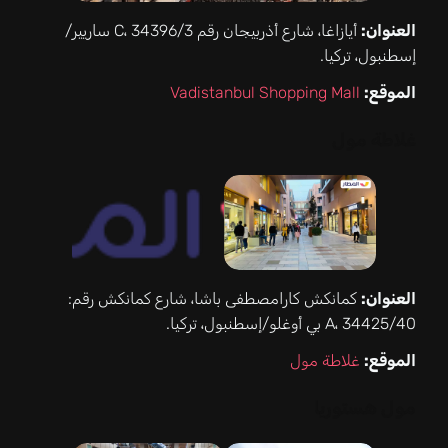
العنوان:
أيازاغا، شارع أذربيجان رقم 3/C، 34396 ساريير/
إسطنبول، تركيا.
الموقع:
Vadistanbul Shopping Mall
غلاطة مول
العنوان:
كمانكش كارامصطفى باشا، شارع كمانكش رقم:
40/A، 34425 بي أوغلو/إسطنبول، تركيا.
الموقع:
غلاطة مول
مول هستوريا