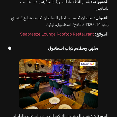
المميزات:
يقدم الأطعمة البحرية والتركية، وهو مناسب
للنباتيين.
العنوان:
سلطان أحمد، ساحل السلطان أحمد، شارع كينيدي
رقم: 44، 34120 فاتح/ اسطنبول، تركيا.
الموقع:
Seabreeze Lounge Rooftop Restaurant
مقهى ومطعم كباب اسطنبول
المميزات:
يقدم المشاوي التركية اللذيذة والستيك والطعام