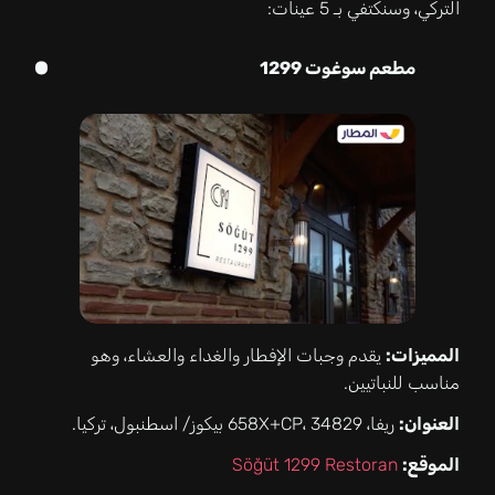
التركي، وسنكتفي بـ 5 عينات:
مطعم سوغوت 1299
المميزات:
يقدم وجبات الإفطار والغداء والعشاء، وهو
مناسب للنباتيين.
العنوان:
ريفا، 658X+CP، 34829 بيكوز/ اسطنبول، تركيا.
الموقع:
Söğüt 1299 Restoran