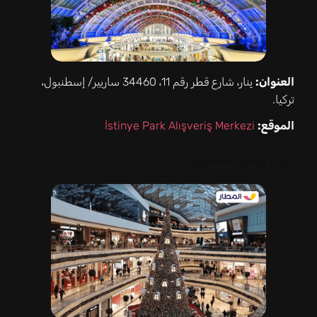
العنوان:
بِنار، شارع قطر رقم 11، 34460 ساريير/ إسطنبول،
تركيا.
الموقع:
İstinye Park Alışveriş Merkezi
مول وادي اسطنبول