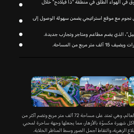
ق في الهواء الطلق في منطقة “ذا فيلادج” خلال
س نجوم مع موقع استراتيجي يضمن سهولة الوصول إلى
تُعد ميراكل جاردن في دبي أكبر حديقة أزهار طبيعية في العالم، وهي تمتد على مساحة 72 ألف متر مربع وتضم أكثر من
هياكل شهيرة مكسوّة بالأزهار، مما يجعلها وجهة ساحرة لمحبي
اع الزهرية، والتقاط أجمل الصور وسط المناظر الخلابة.