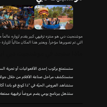
موشنجيت دبي هو منتزه ترفيهي كبير يقدم لزواره عالماً 
التي تم تصويرها مؤخراً. ويعتبر هذا المكان مثالياً للزيار
ماذا ستجد في موشنجيت دبي أيض
ستستمتع بركوب إحدى الأفعوانيات أو تجربة السق
ستستكشف مراحل صناعة الأفلام من خلال جولة
ستشاهد العروض الحيّة في “ذا كونغ فو باندا أكا
ستذهل ببرنامج يومي يضم عروضاً ترفيهية ممتعة.