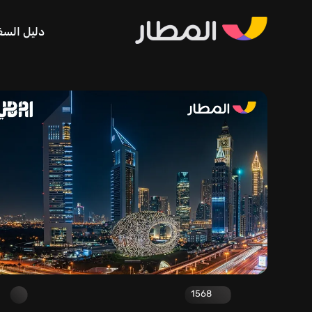
دليل السف
1568