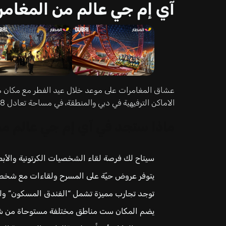
آي إم جي عالم من المغامر
عشاق المغامرات على موعد خلال عيد الفطر مع مكان مل
الاماكن الترفيهية في دبي والمنطقة، في مساحة تعادل 28 ملعب كرة قدم.
ماذا ستجد في آي إم جي عالم م
سيتاح لك فرصة لقاء الشخصيات الكرتونية والأبطال
يتوفر عروض حيّة على المسرح ولقاءات مع شخصي
توجد تجارب مميزة تشمل “الفندق المسكون” ولعبة
يضم المكان ست مناطق مختلفة مستوحاة من شخ