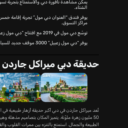
يمكن مشاهدة نافورة دبي والاستمتاع بتجربة تسو
الشتاء.
يوفر فندق “العنوان دبي مول” تجربة إقامة خم
مراكز التسوق.
توسّع دبي مول في 2019 مع افتتاح “دبي مول زعبيل”، الذي يضم مطاعم ومتاجر وتجارب جديدة.
يوفر “دبي مول زعبيل” 3000 موقف جديد للسيارات ويضيف 15 ألف متر مربع من المساحة.
حديقة دبي ميراكل جاردن
50 مليون زهرة ملوّنة. يتميز المكان بتصاميم مذهلة و
الطبيعة والجمال. استمتع بالتنزه بين ممرات القلوب والقل