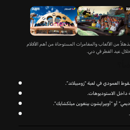
مذهلاً من الألعاب والمغامرات المستوحاة من أهم الأفلام
ة خلال عيد الفطر في دبي.
اً؟
وط العمودي في لعبة “زومبيلاند”.
 داخل الاستوديوهات.
ديمي” أو “أوبيرايشون بينغوين ميلكشايك”.