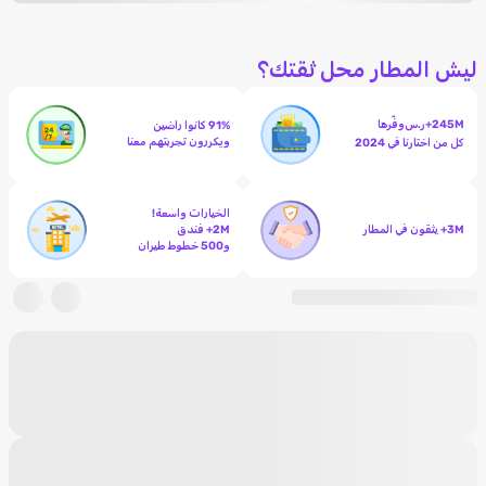
ليش المطار محل ثقتك؟
245M+
ر.س
وفّرها
91% كانوا راضين
ويكررون تجربتهم معنا
كل من اختارنا في 2024
الخيارات واسعة!
3M+ يثقون في المطار
2M+ فندق
و500 خطوط طيران