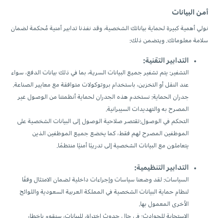
أمن البيانات
نولي أهمية كبيرة لحماية بياناتك الشخصية، وقد نفذنا تدابير أمنية مُحكمة لضمان
سلامة معلوماتك. ويتضمن ذلك:
التدابير التقنية:
التشفير: يتم تشفير جميع البيانات السرية، بما في ذلك بيانات الدفع، سواء
عند النقل أو التخزين، باستخدام بروتوكولات متوافقة مع معايير الصناعة.
جدران الحماية: نستخدم هذه الجدران لحماية أنظمتنا من الوصول غير
المصرح به والتهديدات السيبرانية.
التحكم في الوصول:تقتصر صلاحية الوصول إلى البيانات الشخصية على
الموظفين المصرح لهم فقط، كما يخضع جميع الموظفين الذين
يتعاملون مع البيانات الشخصية إلى تدريبًا أمنيًا منتظمًا.
التدابير التنظيمية:
السياسات: لقد وضعنا سياسات وإجراءات داخلية لضمان الامتثال وفقًا
لنظام حماية البيانات الشخصية في المملكة العربية السعودية واللوائح
الأخرى المعمول بها.
الاستجابة للحوادث: في حال حدوث اختراق للبيانات، سنقوم بإخطار