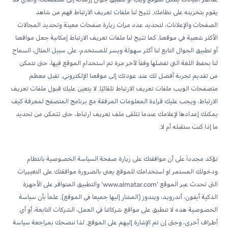
يقوم بتخزينه على نظامك. تتيح لنا ملفات تعريف الارتباط فهم من شاهد
الصفحات والإعلانات، لتحديد عدد مرات زيارة صفحات معينة وتحديد المجالات
الأكثر شعبية في موقعنا. كما تتيح لنا ملفات تعريف الارتباط إمكانية جعل مواقعنا
أو تطبيق الجوال التابع لنا أكثر سهولة ويسر للمستخدم، على سبيل المثال، السماح
لنا بحفظ اللغة التي تفضلها وفقاً لآخر مرة تم استخدام الموقع فيها، حتى نتمكن
من تقديم تجربة أفضل لك عند عودتك إلى موقعنا الإلكتروني. تقبل معظم
متصفحات الويب ملفات تعريف الارتباط تلقائيًا. لا يتعين عليك قبول ملفات تعريف
الارتباط، ويجب عليك قراءة المعلومات المرفقة مع برنامج المتصفح لمعرفة كيف
يمكنك إعدادها لإعلامك عندما تتلقى ملف تعريف ارتباط، حتى تتمكن من تحديد
ما إذا كنت ستقبله أم لا.
نؤكد مجدداً على أن موافقتك على زيارة صفحة السياسة الخصوصية بانتظام
ودخولك المستمر او استخدامك للموقع يعني بالضرورة موافقتك على التغييرات
التى تحدث عبر الموقع 'www.almatar.com' والتطبيق المتوافر على الأجهزة
الذكية أيفون، أندرويد، ويندوز (المشار إليها جميعا في الموقع). علماً بأن سياسة
الخصوصية هذه لا تنطبق على مواقع شركائنا في العمل، الشركات التابعة، أو أي
أطراف أخرى، وحتى إن تم الإشارة إليهم على الموقع. لذا ننصحك بمراجعة سياسة