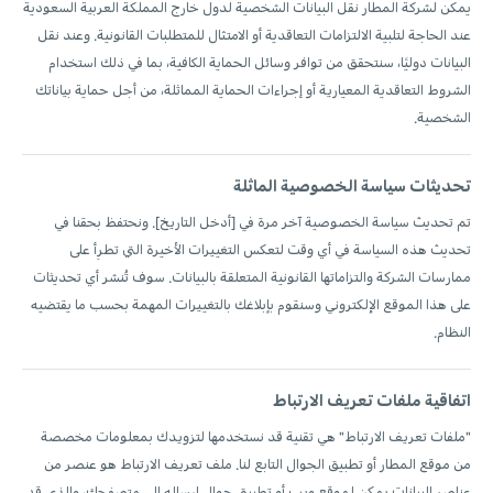
يمكن لشركة المطار نقل البيانات الشخصية لدول خارج المملكة العربية السعودية
عند الحاجة لتلبية الالتزامات التعاقدية أو الامتثال للمتطلبات القانونية. وعند نقل
البيانات دوليًا، سنتحقق من توافر وسائل الحماية الكافية، بما في ذلك استخدام
الشروط التعاقدية المعيارية أو إجراءات الحماية المماثلة، من أجل حماية بياناتك
الشخصية.
تحديثات سياسة الخصوصية الماثلة
تم تحديث سياسة الخصوصية آخر مرة في [أدخل التاريخ]. ونحتفظ بحقنا في
تحديث هذه السياسة في أي وقت لتعكس التغييرات الأخيرة التي تطرِأ على
ممارسات الشركة والتزاماتها القانونية المتعلقة بالبيانات. سوف تُنشر أي تحديثات
على هذا الموقع الإلكتروني وسنقوم بإبلاغك بالتغييرات المهمة بحسب ما يقتضيه
النظام.
اتفاقية ملفات تعريف الارتباط
"ملفات تعريف الارتباط" هي تقنية قد نستخدمها لتزويدك بمعلومات مخصصة
من موقع المطار أو تطبيق الجوال التابع لنا. ملف تعريف الارتباط هو عنصر من
عناصر البيانات يمكن لموقع ويب أو تطبيق جوال إرساله إلى متصفحك، والذي قد