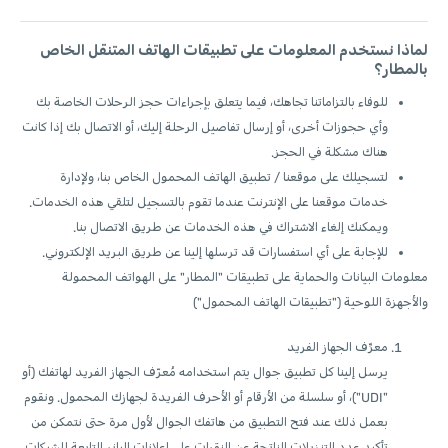
لماذا نستخدم المعلومات على تطبيقات الهاتف المتنقل الخاص
بالمطار؟
للوفاء بالتزاماتنا تجاهك، فيما يتعلق بإجراءات حجز الرحلات الخاصة بك
وأي حجوزات أخرى، أو إرسال تفاصيل الرحلة إليك، أو الاتصال بك إذا كانت
هناك مشكلة في الحجز.
لتسجيلك على موقعنا / تطبيق الهاتف المحمول الخاص بنا، ولإدارة
خدمات موقعنا على الإنترنت عندما تقوم بالتسجيل لتلقي هذه الخدمات.
ويمكنك إلغاء الاشتراك في هذه الخدمات عن طريق الاتصال بنا.
للإجابة على أي استفسارات قد ترسلها إلينا عن طريق البريد الإلكتروني.
معلومات البيانات والحماية على تطبيقات "المطار" على الهواتف المحمولة
والأجهزة اللوحية ("تطبيقات الهاتف المحمول")
معرِّف الجهاز الفريد
يرسل إلينا كل تطبيق جوال يتم استخدامه مُعرّف الجهاز الفريد لهاتفك (أو
"UDI")، أو سلسلة من الأرقام أو الأحرف الفريدة لجهازك المحمول. ونقوم
بعمل ذلك عند فتح التطبيق من هاتفك الجوال لأول مرة حتى نتمكن من
تأكيد عدد التنزيلات الناتجة عن النقرات على إعلانات البانر التابعة للشبكات