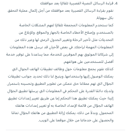
قراءة الرسائل النصية القصيرة تلقائيًا بعد موافقتك
نقوم بقراءة الرسائل القصيرة بعد موافقتك من أجل إكمال عملية التحقق
بكل سهولة.
كما نستخدم المعلومات المجمعة تلقائيًا لفهم المشكلات الخاصة
بالمستخدم، وإصلاح الأخطاء الخاصة بالجهاز والموقع، وللإبلاغ عن
التحديثات مثل تأخير الرحلة وتغيير الجدول الزمني لها وغير ذلك من
المعلومات المهمة لراحتك. في بعض الأحيان قد نرسل هذه المعلومات
إلى شركائنا الموثوق بهم الموفرين للخدمة، مما يساعدنا على توفير خدمة
أفضل للمستخدمين على هواتفهم.
كذلك نقوم بجمع معلومات حول وظائف تطبيقات الهاتف الجوال التي
يمكنك الوصول إليها واستخدامها. ويتيح لنا ذلك تحديد جوانب تطبيقات
الجوّال التي تهم عملائنا حتى نتمكن من تطوير التطبيق وتحسينه باستمرار.
ولديك دائمًا القدرة على التحكم في المعلومات التي يرسلها تطبيق الجوّال
إلينا؛ حيث يمكنك تطبيق هذا التحكم إما عن طريق تغيير إعدادات تطبيق
الهاتف الجوَّال من قائمة الإعداد الخاصة به أو تغيير إعدادات هاتفك
المحمول. وبدلاً من ذلك، يمكنك إزالة التطبيق من هاتفك الجوّال تمامًا
والحصول على خدماتنا من خلال موقعنا على الويب.