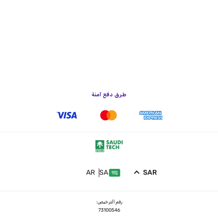
طرق دفع آمنة
AR
SA
SAR
رقم الترخيص:
73100546