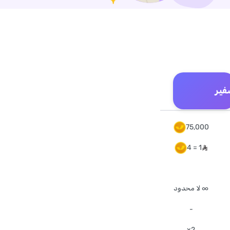
فير
75,000
1 = 4
∞ لا محدود
-
x2