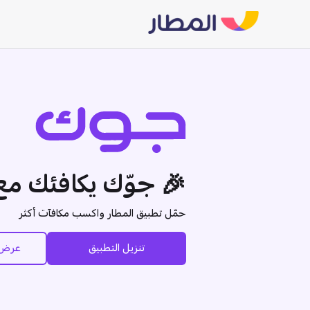
🎉 جوّك يكافئك م
حمّل تطبيق المطار واكسب مكافآت أكثر
تنزيل التطبيق
عرض م