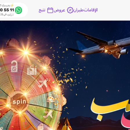
نخدمك 24/7
الإقامات
طيران
عروض
تتبع
0 55 11
نرد في 8 ثواني