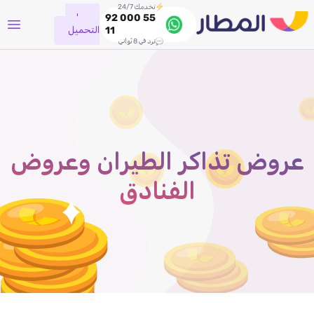
نخدمك 24/7
جاري
92 000 55
التحميل
11
نرد في 8 ثواني
عروض تذاكر الطيران وعروض
الفنادق