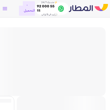
نخدمك 24/7
جاري
92 000 55
التحميل
11
نرد في 8 ثواني