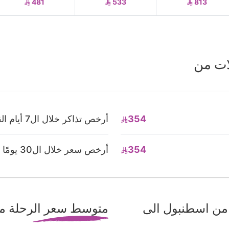
481
533
813
ات من
354
أرخص تذاكر خلال ال7 أيام القادمة
354
أرخص سعر خلال ال30 يومًا القادمة
من اسطنبول الى
متوسط سعر الرحلة من