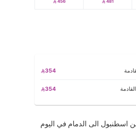
456
481
354
354
 اسطنبول الى الدمام في اليوم