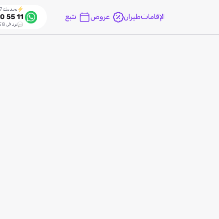
نخدمك 24/7
الإقامات
طيران
عروض
تتبع
0 55 11
نرد في 8 ثواني