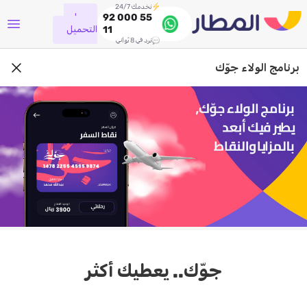
نخدمك 24/7
جاري
92 000 55
التحميل
11
نرد في 8 ثواني
برنامج الولاء جوّك
جوّك.. يعطيك أكثر