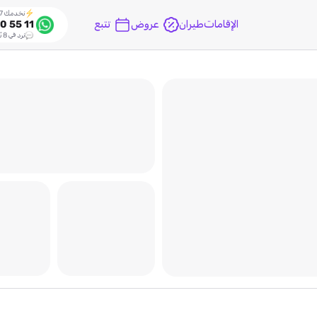
نخدمك 24/7
الإقامات
طيران
عروض
تتبع
0 55 11
نرد في 8 ثواني