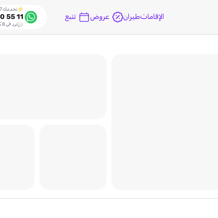
نخدمك 24/7
الإقامات
طيران
عروض
تتبع
0 55 11
نرد في 8 ثواني