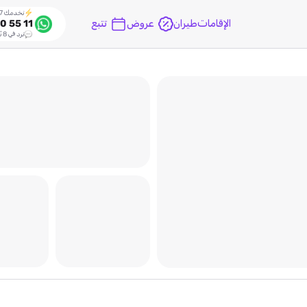
نخدمك 24/7
الإقامات
طيران
عروض
تتبع
0 55 11
نرد في 8 ثواني