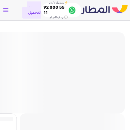
نخدمك 24/7
جاري
92 000 55
التحميل
11
نرد في 8 ثواني