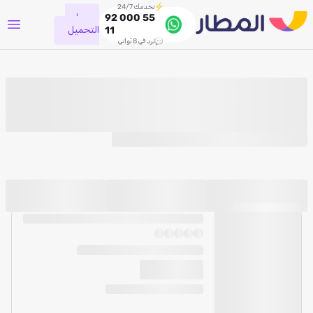
نخدمك 24/7
جاري
92 000 55
التحميل
11
نرد في 8 ثواني