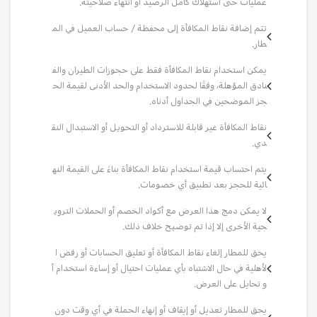
عمليات حتى استهلاك كامل الرصيد أو انتهاء صلاحيته.
تتم إضافة نقاط المكافأة إلى محفظة / حساب العميل في الم
طار.
يمكن استخدام نقاط المكافأة فقط على حجوزات الطيران والف
نادق المؤهلة، وفقًا لحدود الاستخدام والحد الأدنى لقيمة الح
جز الموضحين في الجداول أدناه.
نقاط المكافأة غير قابلة للاسترداد أو التحويل أو الاستبدال النق
دي.
يتم احتساب قيمة استخدام نقاط المكافأة بناءً على القيمة النه
ائية للحجز بعد تطبيق أي خصومات.
لا يمكن دمج هذا العرض مع أكواد الخصم أو الحملات التروي
جية الأخرى إلا إذا تم توضيح خلاف ذلك.
يحق للمطار إلغاء نقاط المكافأة أو تعليق الحسابات أو رفض ا
لأهلية في حال الاشتباه بأي عمليات احتيال أو إساءة استخدام أ
و تحايل على العرض.
يحق للمطار تعديل أو إيقاف أو إنهاء الحملة في أي وقت دون