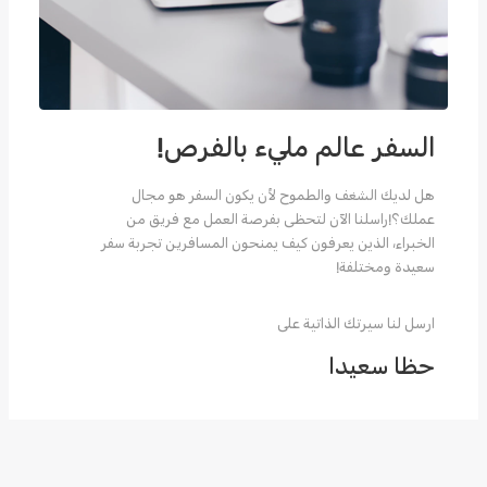
السفر عالم مليء بالفرص!
هل لديك الشغف والطموح لأن يكون السفر هو مجال
عملك؟!راسلنا الآن لتحظى بفرصة العمل مع فريق من
الخبراء، الذين يعرفون كيف يمنحون المسافرين تجربة سفر
سعيدة ومختلفة!
ارسل لنا سيرتك الذاتية على
حظا سعيدا