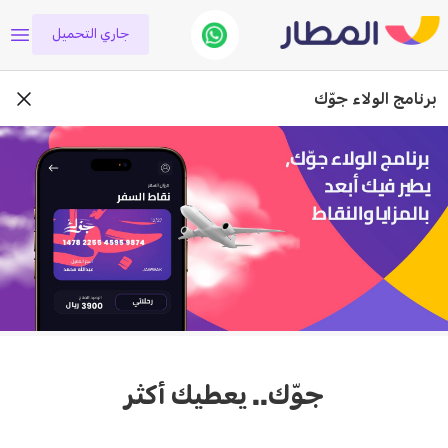
جاري التحميل
برنامج الولاء جوّك
جوّك.. يعطيك أكثر