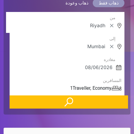
ذهاب فقط
ذهاب وعودة
من
إلى
مغادره
المسافرين
1
Traveller
,
Economy