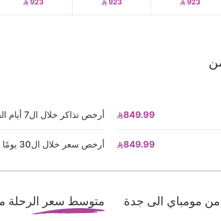
923
923
923
ن
849.99
أرخص تذاكر خلال ال7 أيام القادمة
849.99
أرخص سعر خلال ال30 يومًا القادمة
من مومباي الى جدة
متوسط سعر الرحلة من