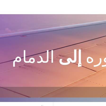
وره
إلى
الدمام