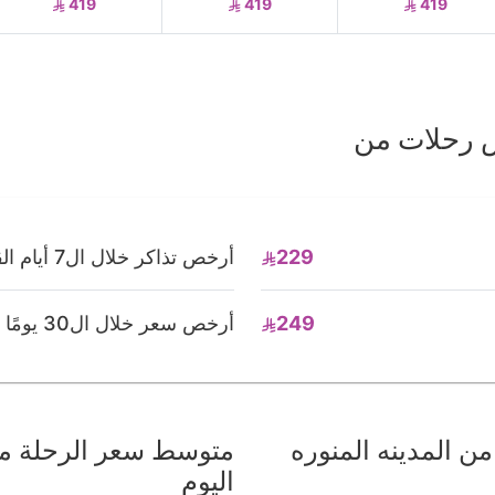
419
419
419
خص رحلات من
229
أرخص تذاكر خلال ال7 أيام القادمة
249
أرخص سعر خلال ال30 يومًا القادمة
 المدينه المنوره
متوسط سعر الرحلة من 
اليوم