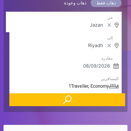
ذهاب فقط
ذهاب وعودة
من
إلى
مغادره
المسافرين
1
Traveller
,
Economy