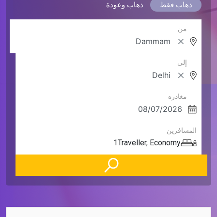
ذهاب فقط
ذهاب وعودة
من
إلى
مغادره
المسافرين
1
Traveller
,
Economy