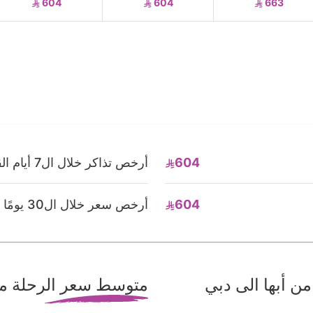
604
604
663
604
أرخص تذاكر خلال ال7 أيام القادمة
604
أرخص سعر خلال ال30 يومًا القادمة
 أبها الى دبي
متوسط سعر الرحلة من 