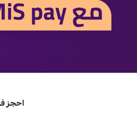
احجز فندقك