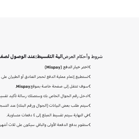
شروط وأحكام العرض
آلية التقسيط:
عند الوصول لصفح
اختر خيار الدفع (
Mispay
)
تستطيع إتمام عملية الدفع لحجز الفنادق أو الطيران على ٤ دفعات.
سوف تنتقل إلى صفحة خاصة بموقع
Mispay
.
ادخل رقم الجوال الخاص بك وستصلك رسالة تأكيد تقسيم ا
سيتم طلب بعض البيانات (الجوال ورقم البنك) عند التسج
في النهاية سيتم تقسيط المبلغ إلى ٤ دفعات متساوية.
ستقوم بدفع الدفعة الأولى والباقي سيكون على ثلاث أشهر مت