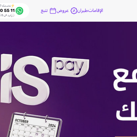
نخدمك 24/7
الإقامات
طيران
عروض
تتبع
0 55 11
نرد في 8 ثواني