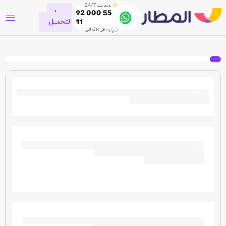
نخدمك 24/7
جاري
92 000 55
التحميل
11
نرد في 8 ثواني